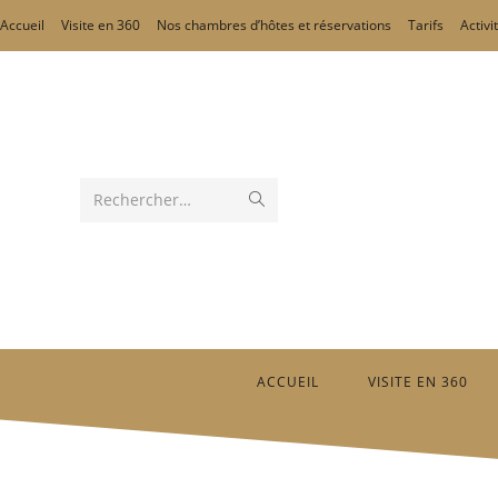
Accueil
Visite en 360
Nos chambres d’hôtes et réservations
Tarifs
Activi
Rechercher…
ACCUEIL
VISITE EN 360